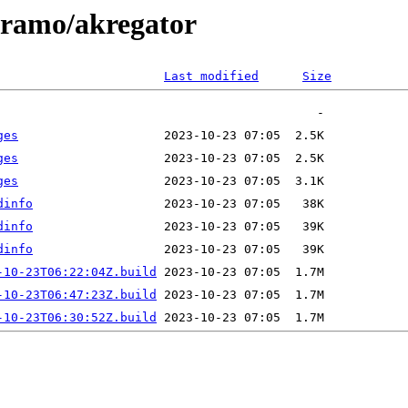
/aramo/akregator
Last modified
Size
ges
ges
ges
dinfo
dinfo
dinfo
-10-23T06:22:04Z.build
-10-23T06:47:23Z.build
-10-23T06:30:52Z.build